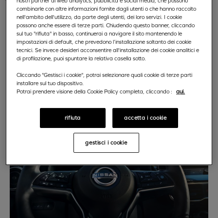
nostri partner di web analytics, pubblicità e social media, che possono
L’esperienza di noleggio a lungo termine ideale per te
combinarle con altre informazioni fornite dagli utenti o che hanno raccolto
nell'ambito dell'utilizzo, da parte degli utenti, dei loro servizi. I cookie
possono anche essere di terze parti. Chiudendo questo banner, cliccando
sul tuo "rifiuta" in basso, continuerai a navigare il sito mantenendo le
scopri di più
impostazioni di default, che prevedono l’installazione soltanto dei cookie
tecnici. Se invece desideri acconsentire all'installazione dei cookie analitici e
di profilazione, puoi spuntare la relativa casella sotto.
Cliccando "Gestisci i cookie", potrai selezionare quali cookie di terze parti
installare sul tuo dispositivo.
Potrai prendere visione della Cookie Policy completa, cliccando :
qui.
rifiuta
accetta i cookie
gestisci i cookie