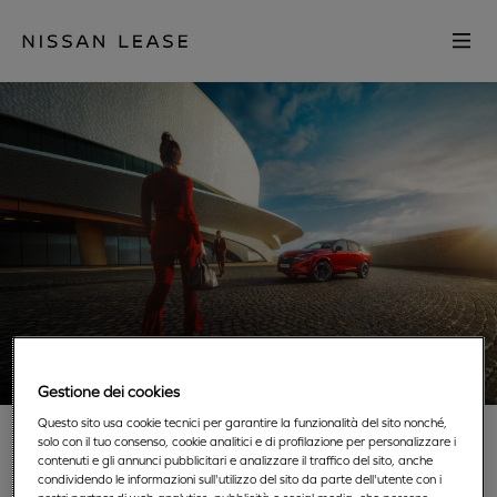
enu
Close mn
Go to home
Gestione dei cookies
Questo sito usa cookie tecnici per garantire la funzionalità del sito nonché,
NISSAN LEASE
solo con il tuo consenso, cookie analitici e di profilazione per personalizzare i
contenuti e gli annunci pubblicitari e analizzare il traffico del sito, anche
condividendo le informazioni sull'utilizzo del sito da parte dell'utente con i